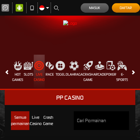
MASUK
DAFTAR
HOT
SLOTS
LIVE
RACE
TOGEL
OLAHRAGA
CRASH
ARCADE
POKER
E-
SABUN
GAMES
CASINO
GAME
SPORTS
AYAM
PP CASINO
Semua
Live
Crash
permainan
Casino
Game