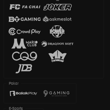
Poker
E-Sports