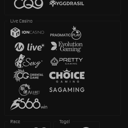
Live Casino
Race
Togel