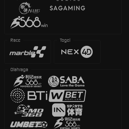
Race
Togel
Olahraga