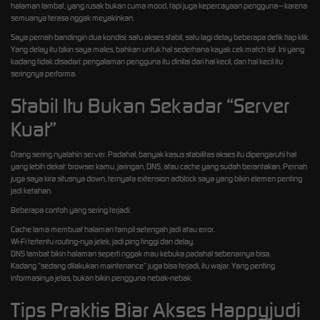
halaman lambat, yang rusak bukan cuma mood, tapi juga kepercayaan pengguna—karena
semuanya terasa nggak meyakinkan.
Saya pernah bandingin dua kondisi: satu akses stabil, satu lagi delay beberapa detik tiap klik.
Yang delay itu bikin saya males, bahkan untuk hal sederhana kayak cek match list. Ini yang
kadang tidak disadari: pengalaman pengguna itu dinilai dari hal kecil, dan hal kecil itu
seringnya performa.
Stabil Itu Bukan Sekadar “Server
Kuat”
Orang sering nyalahin server. Padahal, banyak kasus stabilitas akses itu dipengaruhi hal
yang lebih dekat: browser kamu, jaringan, DNS, atau cache yang sudah berantakan. Pernah
juga saya kira situsnya down, ternyata extension adblock saya yang bikin elemen penting
jadi ketahan.
Beberapa contoh yang sering terjadi:
Cache lama membuat halaman tampil setengah jadi atau error.
Wi-Fi tertentu routing-nya jelek, jadi ping tinggi dan delay.
DNS lambat bikin halaman seperti nggak mau kebuka padahal sebenarnya bisa.
Kadang “sedang dilakukan maintenance” juga bisa terjadi, itu wajar. Yang penting
informasinya jelas, bukan bikin pengguna nebak-nebak.
Tips Praktis Biar Akses Happyjudi