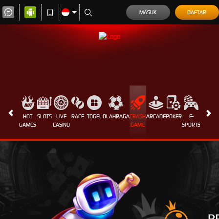
MASUK
DAFTAR
HOT
SLOTS
LIVE
RACE
TOGEL
OLAHRAGA
CRASH
ARCADE
POKER
E-
SABUN
GAMES
CASINO
GAME
SPORTS
AYAM