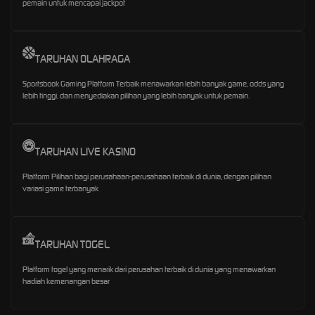
pemain untuk mencapai jackpot
TARUHAN OLAHRAGA
Sportsbook Gaming Platform Terbaik menawarkan lebih banyak game, odds yang
lebih tinggi, dan menyediakan pilihan yang lebih banyak untuk pemain.
TARUHAN LIVE KASINO
Platform Pilihan bagi perusahaan-perusahaan terbaik di dunia, dengan pilihan
variasi game terbanyak
TARUHAN TOGEL
Platform togel yang menarik dari perusahan terbaik di dunia yang menawarkan
hadiah kemenangan besar