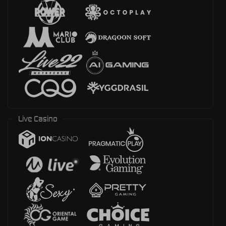
Live Casino