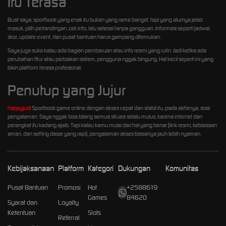
Itu Terasa
Buat saya, sportbook yang enak itu bukan yang rame banget, tapi yang alurnya jelas:
masuk, pilih pertandingan, cek info, lalu selesai tanpa gangguan. Informasi seperti jadwal,
skor, update event, dan pusat bantuan harus gampang ditemukan.
Saya juga suka kalau ada bagian pembaruan atau info resmi yang rutin. Jadi ketika ada
perubahan fitur atau perbaikan sistem, pengguna nggak bingung. Hal kecil seperti ini yang
bikin platform terasa profesional.
Penutup yang Jujur
happyjudi
Sportbook game online dengan akses cepat dan stabil itu, pada akhirnya, soal
pengalaman. Saya nggak bisa bilang semua situasi selalu mulus, karena internet dan
perangkat itu kadang ajaib. Tapi kalau kamu mulai dari hal yang benar (link resmi, kebiasaan
aman, dan setting dasar yang rapi), pengalaman akses biasanya jauh lebih nyaman.
Kebijaksanaan
Platform
Kategori
Dukungan
Komunitas
Pusat Bantuan
Promosi
Hot
+2588619
Games
84620
Syarat dan
Loyalty
Ketentuan
Slots
Referral