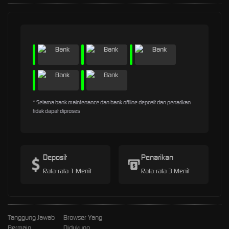
* Selama bank maintenance dan bank offline deposit dan penarikan
tidak dapat diproses
Deposit
Penarikan
Rata-rata 1 Menit
Rata-rata 3 Menit
Tanggung Jawab
Browser Yang
Bermain
Didukung